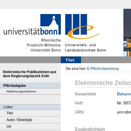
Titel
Sie sind hier:
E-Pflicht-Sammlung
Elektronische Publikationen aus
dem Regierungsbezirk Köln
Elektronische Zeitsc
Pflichtabgabe
Ablieferungsverfahren
Gesamttitel
Bekann
Heft
Nr. 007
Listen
URN
urn:nb
Titel
Autor / Beteiligte
Ort
Zugänglichkeit