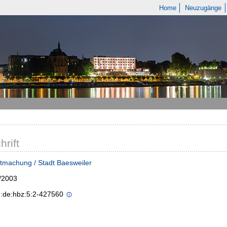
Home
Neuzugänge
hrift
tmachung / Stadt Baesweiler
/2003
n:de:hbz:5:2-427560