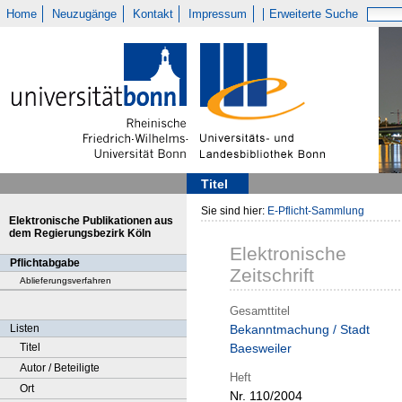
Home
Neuzugänge
Kontakt
Impressum
Erweiterte Suche
Titel
Sie sind hier:
E-Pflicht-Sammlung
Elektronische Publikationen aus
dem Regierungsbezirk Köln
Elektronische
Pflichtabgabe
Zeitschrift
Ablieferungsverfahren
Gesamttitel
Listen
Bekanntmachung / Stadt
Titel
Baesweiler
Autor / Beteiligte
Heft
Ort
Nr. 110/2004