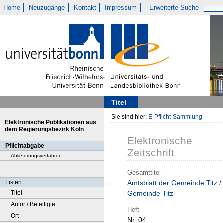
Home
Neuzugänge
Kontakt
Impressum
Erweiterte Suche
Titel
Sie sind hier:
E-Pflicht-Sammlung
Elektronische Publikationen aus
dem Regierungsbezirk Köln
Elektronische
Pflichtabgabe
Zeitschrift
Ablieferungsverfahren
Gesamttitel
Listen
Amtsblatt der Gemeinde Titz /
Titel
Gemeinde Titz
Autor / Beteiligte
Heft
Ort
Nr. 04