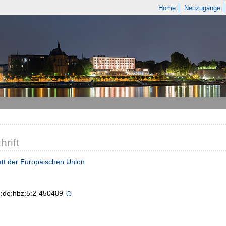
Home
Neuzugänge
hrift
tt der Europäischen Union
n:de:hbz:5:2-450489