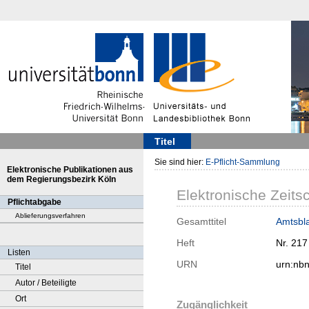
Titel
Sie sind hier:
E-Pflicht-Sammlung
Elektronische Publikationen aus
dem Regierungsbezirk Köln
Elektronische Zeitsc
Pflichtabgabe
Ablieferungsverfahren
Gesamttitel
Amtsbla
Heft
Nr. 217
Listen
URN
urn:nb
Titel
Autor / Beteiligte
Ort
Zugänglichkeit