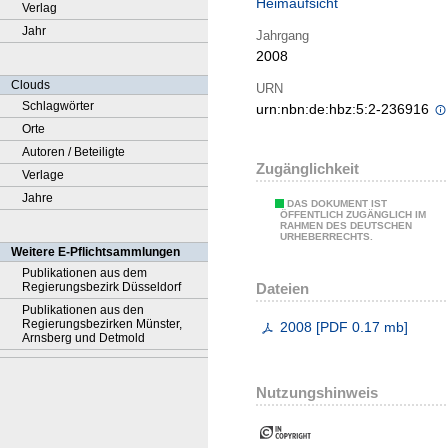
Heimaufsicht
Verlag
Jahr
Jahrgang
2008
Clouds
URN
Schlagwörter
urn:nbn:de:hbz:5:2-236916
Orte
Autoren / Beteiligte
Zugänglichkeit
Verlage
Jahre
DAS DOKUMENT IST
ÖFFENTLICH ZUGÄNGLICH IM
RAHMEN DES DEUTSCHEN
URHEBERRECHTS.
Weitere E-Pflichtsammlungen
Publikationen aus dem
Dateien
Regierungsbezirk Düsseldorf
Publikationen aus den
Regierungsbezirken Münster,
2008
[
PDF
0.17 mb
]
Arnsberg und Detmold
Nutzungshinweis