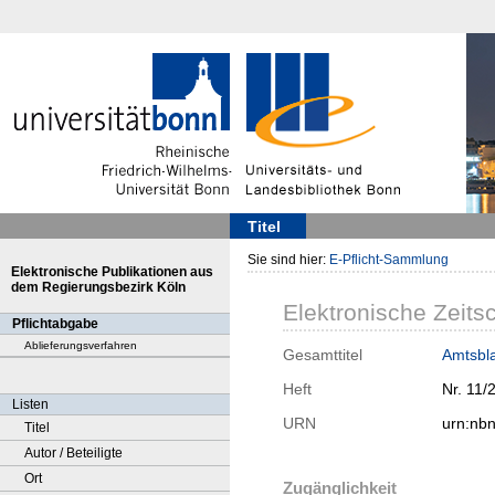
Titel
Sie sind hier:
E-Pflicht-Sammlung
Elektronische Publikationen aus
dem Regierungsbezirk Köln
Elektronische Zeitsc
Pflichtabgabe
Ablieferungsverfahren
Gesamttitel
Amtsbla
Heft
Nr. 11/
Listen
URN
urn:nb
Titel
Autor / Beteiligte
Ort
Zugänglichkeit