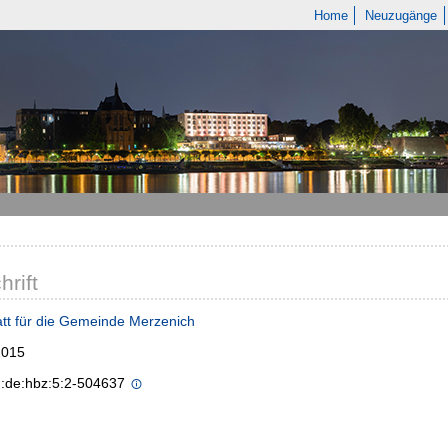
Home
Neuzugänge
hrift
tt für die Gemeinde Merzenich
2015
n:de:hbz:5:2-504637