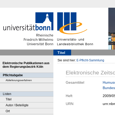
Titel
Sie sind hier:
E-Pflicht-Sammlung
Elektronische Publikationen aus
dem Regierungsbezirk Köln
Elektronische Zeitsc
Pflichtabgabe
Ablieferungsverfahren
Gesamttitel
Humuswi
Bundes
Listen
Heft
2009/0
Titel
URN
urn:nb
Autor / Beteiligte
Ort