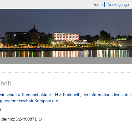
Home
Neuzugänge
hrift
rtschaft & Kompost aktuell : H & K aktuell ; ein Informationsdienst d
gütegemeinschaft Kompost e.V.
9
n:de:hbz:5:2-490871