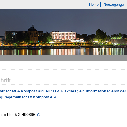
Home
Neuzugänge
hrift
rtschaft & Kompost aktuell : H & K aktuell ; ein Informationsdienst d
gütegemeinschaft Kompost e.V.
1
n:de:hbz:5:2-490696