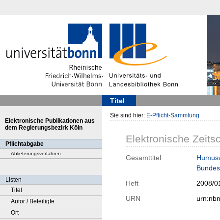
Titel
Sie sind hier:
E-Pflicht-Sammlung
Elektronische Publikationen aus
dem Regierungsbezirk Köln
Elektronische Zeitsc
Pflichtabgabe
Ablieferungsverfahren
Gesamttitel
Humuswi
Bundes
Listen
Heft
2008/0
Titel
URN
urn:nb
Autor / Beteiligte
Ort