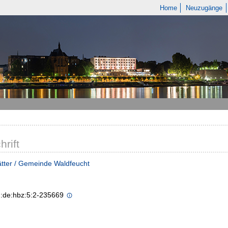
Home
Neuzugänge
hrift
tter / Gemeinde Waldfeucht
n:de:hbz:5:2-235669