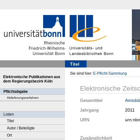
Titel
Sie sind hier:
E-Pflicht-Sammlung
Elektronische Publikationen aus
dem Regierungsbezirk Köln
Elektronische Zeitsc
Pflichtabgabe
Ablieferungsverfahren
Gesamttitel
Amtsblä
Jahrgang
2011
Listen
URN
urn:nb
Titel
Autor / Beteiligte
Ort
Zugänglichkeit