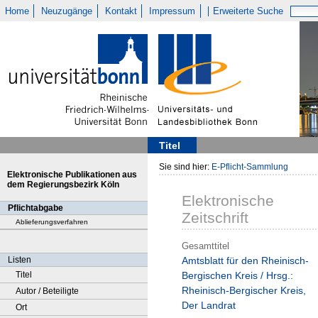
Home
Neuzugänge
Kontakt
Impressum
Erweiterte Suche
Titel
Sie sind hier:
E-Pflicht-Sammlung
Elektronische Publikationen aus
dem Regierungsbezirk Köln
Elektronische
Pflichtabgabe
Zeitschrift
Ablieferungsverfahren
Gesamttitel
Listen
Amtsblatt für den Rheinisch-
Titel
Bergischen Kreis / Hrsg.:
Rheinisch-Bergischer Kreis,
Autor / Beteiligte
Der Landrat
Ort