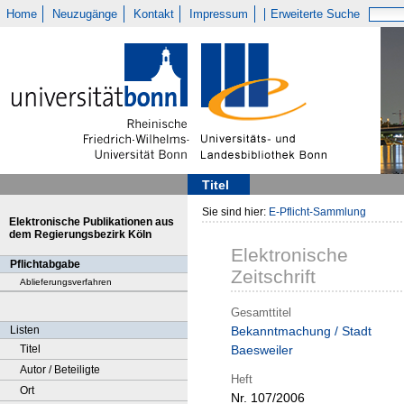
Home
Neuzugänge
Kontakt
Impressum
Erweiterte Suche
Titel
Sie sind hier:
E-Pflicht-Sammlung
Elektronische Publikationen aus
dem Regierungsbezirk Köln
Elektronische
Pflichtabgabe
Zeitschrift
Ablieferungsverfahren
Gesamttitel
Listen
Bekanntmachung / Stadt
Titel
Baesweiler
Autor / Beteiligte
Heft
Ort
Nr. 107/2006