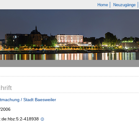
Home
Neuzugänge
hrift
tmachung / Stadt Baesweiler
/2006
n:de:hbz:5:2-418938