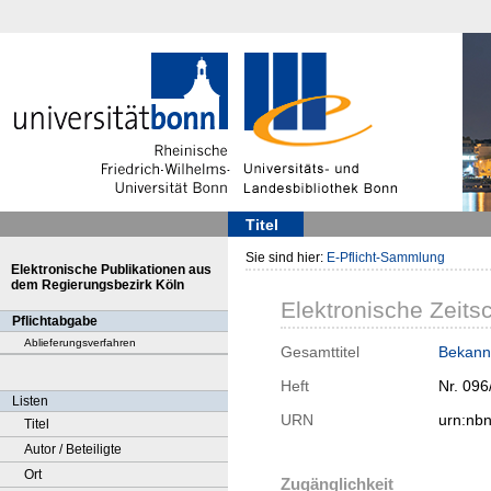
Titel
Sie sind hier:
E-Pflicht-Sammlung
Elektronische Publikationen aus
dem Regierungsbezirk Köln
Elektronische Zeitsc
Pflichtabgabe
Ablieferungsverfahren
Gesamttitel
Bekann
Heft
Nr. 096
Listen
URN
urn:nb
Titel
Autor / Beteiligte
Ort
Zugänglichkeit