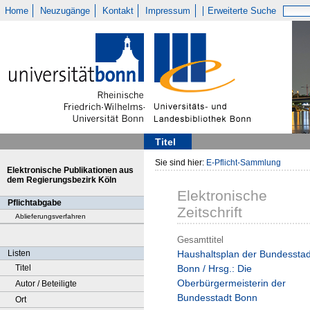
Home
Neuzugänge
Kontakt
Impressum
Erweiterte Suche
Titel
Sie sind hier:
E-Pflicht-Sammlung
Elektronische Publikationen aus
dem Regierungsbezirk Köln
Elektronische
Pflichtabgabe
Zeitschrift
Ablieferungsverfahren
Gesamttitel
Listen
Haushaltsplan der Bundesstad
Titel
Bonn / Hrsg.: Die
Oberbürgermeisterin der
Autor / Beteiligte
Bundesstadt Bonn
Ort