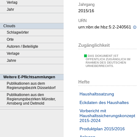
Verlag
Jahrgang
Jahr
2015/16
URN
Clouds
urn:nbn:de:hbz:5:2-240561
Schlagwörter
Orte
Zugänglichkeit
Autoren / Beteiligte
Verlage
DAS DOKUMENT IST
ÖFFENTLICH ZUGÄNGLICH IM
Jahre
RAHMEN DES DEUTSCHEN
URHEBERRECHTS.
Weitere E-Pflichtsammlungen
Hefte
Publikationen aus dem
Regierungsbezirk Düsseldorf
Haushaltssatzung
Publikationen aus den
Regierungsbezirken Münster,
Eckdaten des Haushaltes
Arnsberg und Detmold
Vorbericht mit
Haushaltssicherungskonzept
2015-2024
Produktplan 2015/2016