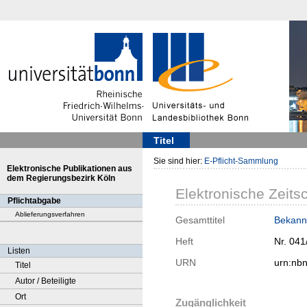
Titel
Sie sind hier:
E-Pflicht-Sammlung
Elektronische Publikationen aus
dem Regierungsbezirk Köln
Elektronische Zeitsc
Pflichtabgabe
Ablieferungsverfahren
Gesamttitel
Bekann
Heft
Nr. 041
Listen
URN
urn:nb
Titel
Autor / Beteiligte
Ort
Zugänglichkeit