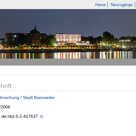
Home
Neuzugänge
hrift
tmachung / Stadt Baesweiler
/2006
n:de:hbz:5:2-417637