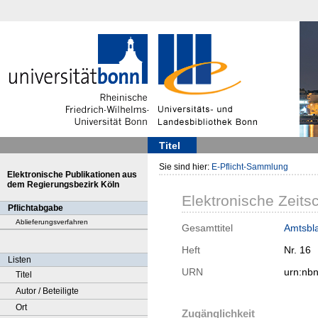
Titel
Sie sind hier:
E-Pflicht-Sammlung
Elektronische Publikationen aus
dem Regierungsbezirk Köln
Elektronische Zeitsc
Pflichtabgabe
Ablieferungsverfahren
Gesamttitel
Amtsbla
Heft
Nr. 16
Listen
URN
urn:nb
Titel
Autor / Beteiligte
Ort
Zugänglichkeit