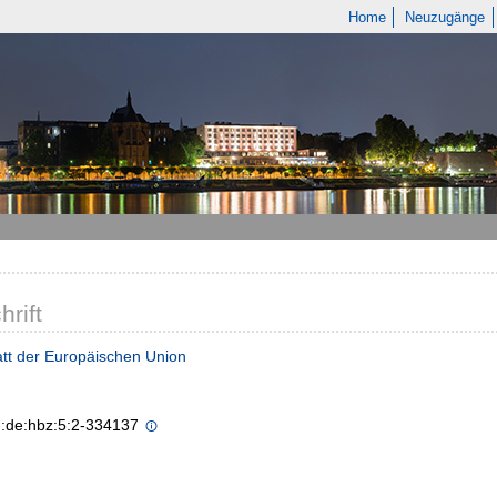
Home
Neuzugänge
hrift
tt der Europäischen Union
n:de:hbz:5:2-334137