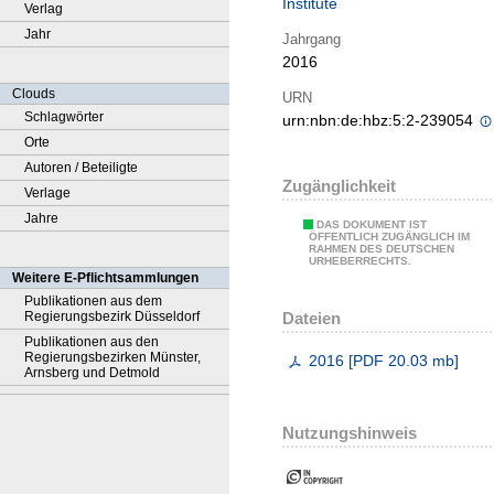
Institute
Verlag
Jahr
Jahrgang
2016
Clouds
URN
Schlagwörter
urn:nbn:de:hbz:5:2-239054
Orte
Autoren / Beteiligte
Zugänglichkeit
Verlage
Jahre
DAS DOKUMENT IST
ÖFFENTLICH ZUGÄNGLICH IM
RAHMEN DES DEUTSCHEN
URHEBERRECHTS.
Weitere E-Pflichtsammlungen
Publikationen aus dem
Dateien
Regierungsbezirk Düsseldorf
Publikationen aus den
Regierungsbezirken Münster,
2016
[
PDF
20.03 mb
]
Arnsberg und Detmold
Nutzungshinweis