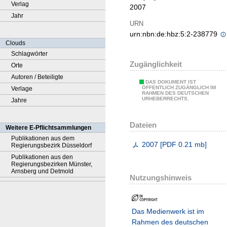
Verlag
2007
Jahr
URN
urn:nbn:de:hbz:5:2-238779
Clouds
Schlagwörter
Zugänglichkeit
Orte
Autoren / Beteiligte
DAS DOKUMENT IST
ÖFFENTLICH ZUGÄNGLICH IM
Verlage
RAHMEN DES DEUTSCHEN
URHEBERRECHTS.
Jahre
Dateien
Weitere E-Pflichtsammlungen
Publikationen aus dem
2007
[
PDF
0.21 mb
]
Regierungsbezirk Düsseldorf
Publikationen aus den
Regierungsbezirken Münster,
Arnsberg und Detmold
Nutzungshinweis
Das Medienwerk ist im
Rahmen des deutschen