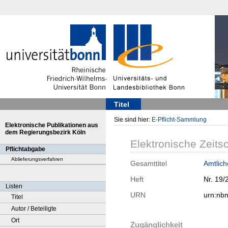
Titel
Sie sind hier:
E-Pflicht-Sammlung
Elektronische Publikationen aus
dem Regierungsbezirk Köln
Elektronische Zeitsc
Pflichtabgabe
Ablieferungsverfahren
Gesamttitel
Amtlich
Heft
Nr. 19/
Listen
URN
urn:nb
Titel
Autor / Beteiligte
Ort
Zugänglichkeit