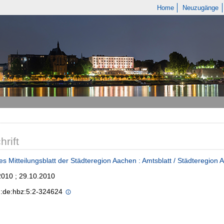
Home
Neuzugänge
hrift
es Mitteilungsblatt der Städteregion Aachen : Amtsblatt / Städteregion
2010 ; 29.10.2010
n:de:hbz:5:2-324624