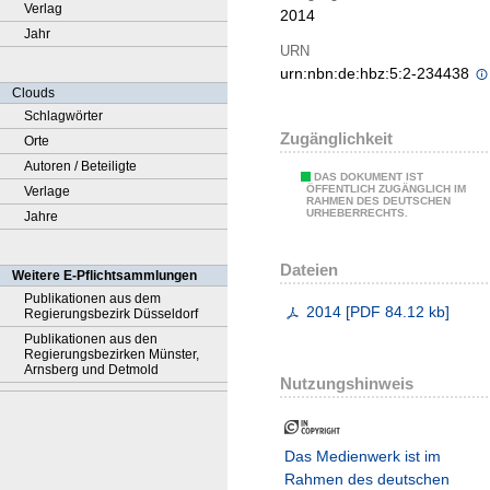
Verlag
2014
Jahr
URN
urn:nbn:de:hbz:5:2-234438
Clouds
Schlagwörter
Zugänglichkeit
Orte
Autoren / Beteiligte
DAS DOKUMENT IST
ÖFFENTLICH ZUGÄNGLICH IM
Verlage
RAHMEN DES DEUTSCHEN
URHEBERRECHTS.
Jahre
Dateien
Weitere E-Pflichtsammlungen
Publikationen aus dem
2014
[
PDF
84.12 kb
]
Regierungsbezirk Düsseldorf
Publikationen aus den
Regierungsbezirken Münster,
Arnsberg und Detmold
Nutzungshinweis
Das Medienwerk ist im
Rahmen des deutschen