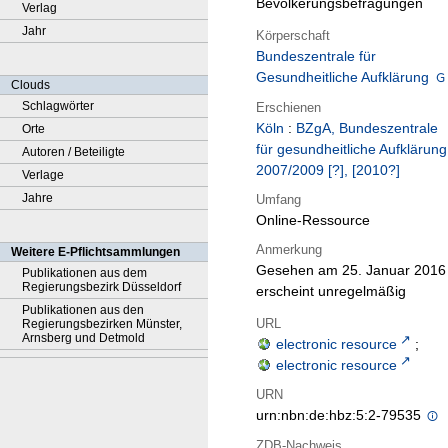
Bevölkerungsbefragungen
Verlag
Jahr
Körperschaft
Bundeszentrale für
Gesundheitliche Aufklärung
Clouds
Schlagwörter
Erschienen
Köln
:
BZgA, Bundeszentrale
Orte
für gesundheitliche Aufklärung
Autoren / Beteiligte
2007/2009 [?], [2010?]
Verlage
Jahre
Umfang
Online-Ressource
Anmerkung
Weitere E-Pflichtsammlungen
Gesehen am 25. Januar 2016 
Publikationen aus dem
Regierungsbezirk Düsseldorf
erscheint unregelmäßig
Publikationen aus den
URL
Regierungsbezirken Münster,
Arnsberg und Detmold
electronic resource
;
electronic resource
URN
urn:nbn:de:hbz:5:2-79535
ZDB-Nachweis