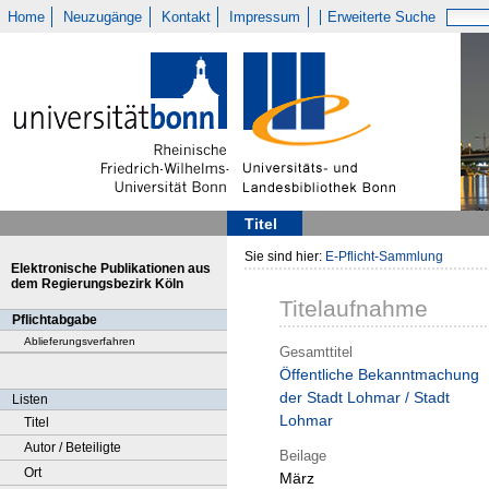
Home
Neuzugänge
Kontakt
Impressum
Erweiterte Suche
Titel
Sie sind hier:
E-Pflicht-Sammlung
Elektronische Publikationen aus
dem Regierungsbezirk Köln
Titelaufnahme
Pflichtabgabe
Ablieferungsverfahren
Gesamttitel
Öffentliche Bekanntmachung
der Stadt Lohmar / Stadt
Listen
Lohmar
Titel
Autor / Beteiligte
Beilage
Ort
März