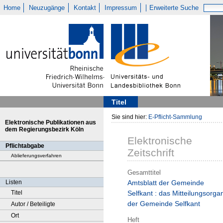
Home
Neuzugänge
Kontakt
Impressum
Erweiterte Suche
Titel
Sie sind hier:
E-Pflicht-Sammlung
Elektronische Publikationen aus
dem Regierungsbezirk Köln
Elektronische
Pflichtabgabe
Zeitschrift
Ablieferungsverfahren
Gesamttitel
Listen
Amtsblatt der Gemeinde
Titel
Selfkant : das Mitteilungsorga
der Gemeinde Selfkant
Autor / Beteiligte
Ort
Heft