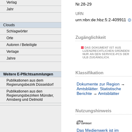
Verlag
Nr.28-29
Jahr
URN
urn:nbn:de:hbz:5:2-409911
Clouds
Schlagwörter
Zugänglichkeit
Orte
Autoren / Beteiligte
DAS DOKUMENT IST AUS
LIZENZRECHTLICHEN GRÜNDEN
Verlage
NUR AN DEN SERVICE-PCS DER
ULB ZUGÄNGLICH.
Jahre
Klassifikation
Weitere E-Pflichtsammlungen
Publikationen aus dem
Dokumente zur Region
→
Regierungsbezirk Düsseldorf
Amtsblätter. Statistische
Publikationen aus den
Berichte
→
Amtsblätter
Regierungsbezirken Münster,
Arnsberg und Detmold
Nutzungshinweis
Das Medienwerk ist im