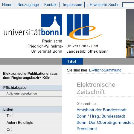
Home
Neuzugänge
Kontakt
Impressum
Erweiterte Suche
Titel
Sie sind hier:
E-Pflicht-Sammlung
Elektronische Publikationen aus
dem Regierungsbezirk Köln
Elektronische
Pflichtabgabe
Zeitschrift
Ablieferungsverfahren
Gesamttitel
Listen
Amtsblatt der Bundesstadt
Titel
Bonn / Hrsg.:Bundesstadt
Bonn, Der Oberbürgermeister,
Autor / Beteiligte
Presseamt
Ort