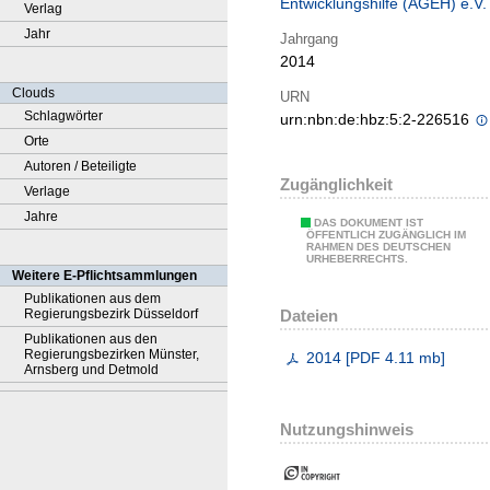
Entwicklungshilfe (AGEH) e.V.
Verlag
Jahr
Jahrgang
2014
Clouds
URN
Schlagwörter
urn:nbn:de:hbz:5:2-226516
Orte
Autoren / Beteiligte
Zugänglichkeit
Verlage
Jahre
DAS DOKUMENT IST
ÖFFENTLICH ZUGÄNGLICH IM
RAHMEN DES DEUTSCHEN
URHEBERRECHTS.
Weitere E-Pflichtsammlungen
Publikationen aus dem
Dateien
Regierungsbezirk Düsseldorf
Publikationen aus den
Regierungsbezirken Münster,
2014
[
PDF
4.11 mb
]
Arnsberg und Detmold
Nutzungshinweis