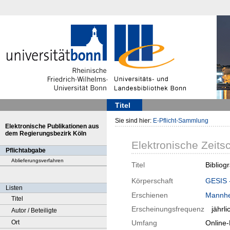
Titel
Sie sind hier:
E-Pflicht-Sammlung
Elektronische Publikationen aus
dem Regierungsbezirk Köln
Elektronische Zeitsc
Pflichtabgabe
Ablieferungsverfahren
Titel
Bibliog
Körperschaft
GESIS -
Listen
Erschienen
Mannh
Titel
Erscheinungsfrequenz
jährli
Autor / Beteiligte
Ort
Umfang
Online