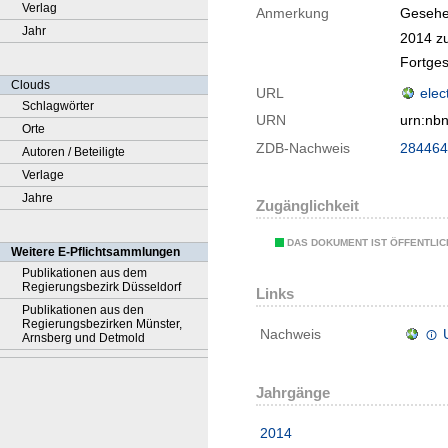
Verlag
Anmerkung
Gesehe
Jahr
2014 zu
Fortges
Clouds
URL
elec
Schlagwörter
URN
urn:nb
Orte
ZDB-Nachweis
284464
Autoren / Beteiligte
Verlage
Jahre
Zugänglichkeit
DAS DOKUMENT IST ÖFFENTLI
Weitere E-Pflichtsammlungen
Publikationen aus dem
Regierungsbezirk Düsseldorf
Links
Publikationen aus den
Regierungsbezirken Münster,
Nachweis
Arnsberg und Detmold
Jahrgänge
2014