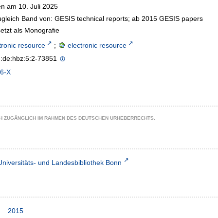
n am 10. Juli 2025
gleich Band von: GESIS technical reports; ab 2015 GESIS papers
etzt als Monografie
tronic resource
;
electronic resource
n:de:hbz:5:2-73851
6-X
CH ZUGÄNGLICH IM RAHMEN DES DEUTSCHEN URHEBERRECHTS.
Universitäts- und Landesbibliothek Bonn
2015