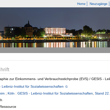
Home
Neuzugänge
hrift
raphie zur Einkommens- und Verbrauchsstichprobe (EVS) / GESIS - Leibn
 Leibniz-Institut für Sozialwissenschaften
eim
;
Köln
:
GESIS - Leibniz-Institut für Sozialwissenschaften
,
Stand 22
ch
-Ressource