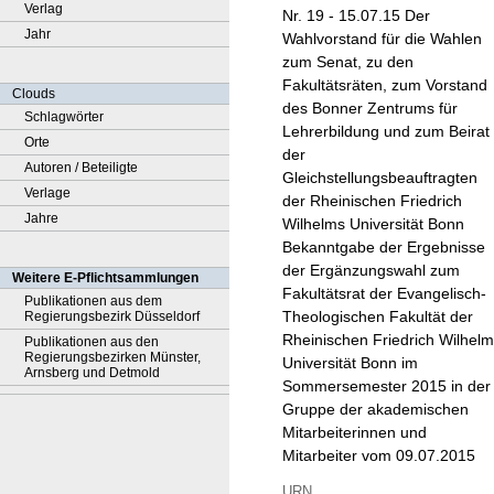
Verlag
Nr. 19 - 15.07.15 Der
Jahr
Wahlvorstand für die Wahlen
zum Senat, zu den
Fakultätsräten, zum Vorstand
Clouds
des Bonner Zentrums für
Schlagwörter
Lehrerbildung und zum Beirat
Orte
der
Autoren / Beteiligte
Gleichstellungsbeauftragten
Verlage
der Rheinischen Friedrich
Jahre
Wilhelms Universität Bonn
Bekanntgabe der Ergebnisse
der Ergänzungswahl zum
Weitere E-Pflichtsammlungen
Fakultätsrat der Evangelisch-
Publikationen aus dem
Theologischen Fakultät der
Regierungsbezirk Düsseldorf
Rheinischen Friedrich Wilhel
Publikationen aus den
Regierungsbezirken Münster,
Universität Bonn im
Arnsberg und Detmold
Sommersemester 2015 in der
Gruppe der akademischen
Mitarbeiterinnen und
Mitarbeiter vom 09.07.2015
URN