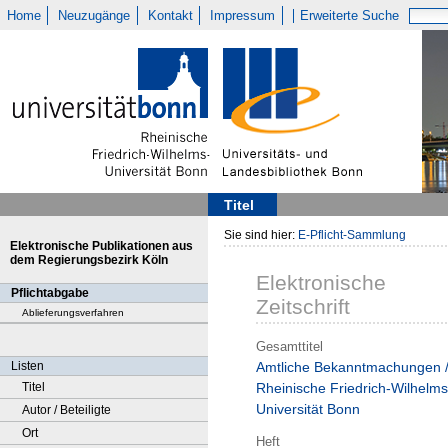
Home
Neuzugänge
Kontakt
Impressum
Erweiterte Suche
Titel
Sie sind hier:
E-Pflicht-Sammlung
Elektronische Publikationen aus
dem Regierungsbezirk Köln
Elektronische
Pflichtabgabe
Zeitschrift
Ablieferungsverfahren
Gesamttitel
Listen
Amtliche Bekanntmachungen 
Titel
Rheinische Friedrich-Wilhelms
Universität Bonn
Autor / Beteiligte
Ort
Heft