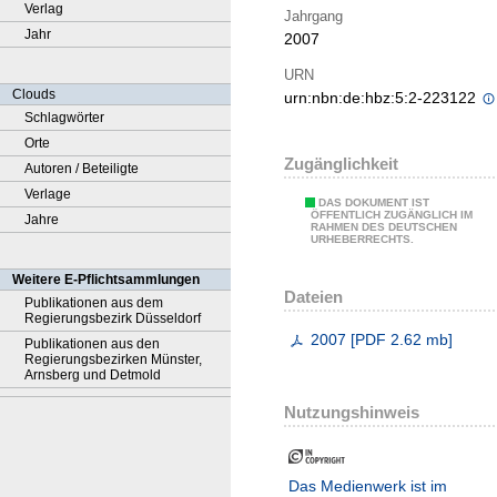
Verlag
Jahrgang
Jahr
2007
URN
Clouds
urn:nbn:de:hbz:5:2-223122
Schlagwörter
Orte
Zugänglichkeit
Autoren / Beteiligte
Verlage
DAS DOKUMENT IST
ÖFFENTLICH ZUGÄNGLICH IM
Jahre
RAHMEN DES DEUTSCHEN
URHEBERRECHTS.
Weitere E-Pflichtsammlungen
Dateien
Publikationen aus dem
Regierungsbezirk Düsseldorf
2007
[
PDF
2.62 mb
]
Publikationen aus den
Regierungsbezirken Münster,
Arnsberg und Detmold
Nutzungshinweis
Das Medienwerk ist im