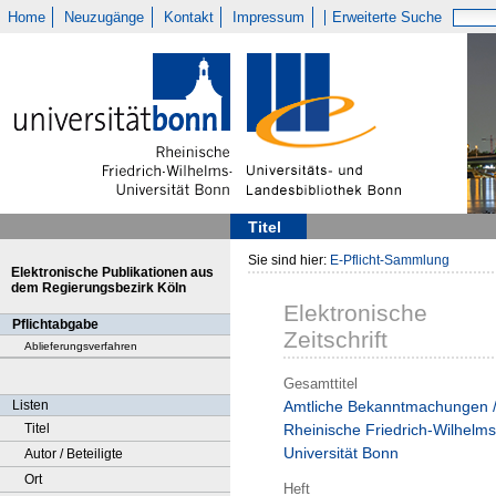
Home
Neuzugänge
Kontakt
Impressum
Erweiterte Suche
Titel
Sie sind hier:
E-Pflicht-Sammlung
Elektronische Publikationen aus
dem Regierungsbezirk Köln
Elektronische
Pflichtabgabe
Zeitschrift
Ablieferungsverfahren
Gesamttitel
Listen
Amtliche Bekanntmachungen 
Titel
Rheinische Friedrich-Wilhelms
Universität Bonn
Autor / Beteiligte
Ort
Heft