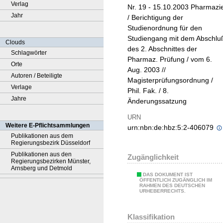
Verlag
Nr. 19 - 15.10.2003 Pharmazi
Jahr
/ Berichtigung der
Studienordnung für den
Studiengang mit dem Abschlu
Clouds
des 2. Abschnittes der
Schlagwörter
Pharmaz. Prüfung / vom 6.
Orte
Aug. 2003 //
Autoren / Beteiligte
Magisterprüfungsordnung /
Verlage
Phil. Fak. / 8.
Jahre
Änderungssatzung
URN
Weitere E-Pflichtsammlungen
urn:nbn:de:hbz:5:2-406079
Publikationen aus dem
Regierungsbezirk Düsseldorf
Publikationen aus den
Zugänglichkeit
Regierungsbezirken Münster,
Arnsberg und Detmold
DAS DOKUMENT IST
ÖFFENTLICH ZUGÄNGLICH IM
RAHMEN DES DEUTSCHEN
URHEBERRECHTS.
Klassifikation