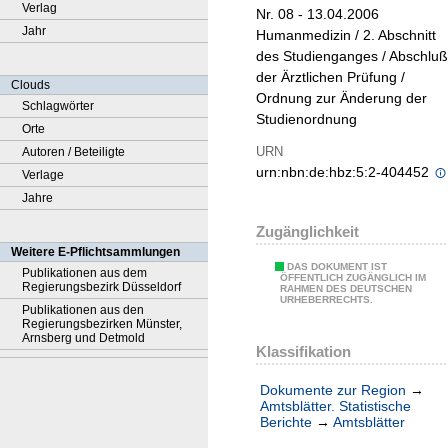
Verlag
Nr. 08 - 13.04.2006
Jahr
Humanmedizin / 2. Abschnitt
des Studienganges / Abschluß
der Ärztlichen Prüfung /
Clouds
Ordnung zur Änderung der
Schlagwörter
Studienordnung
Orte
URN
Autoren / Beteiligte
urn:nbn:de:hbz:5:2-404452
Verlage
Jahre
Zugänglichkeit
Weitere E-Pflichtsammlungen
DAS DOKUMENT IST
Publikationen aus dem
ÖFFENTLICH ZUGÄNGLICH IM
Regierungsbezirk Düsseldorf
RAHMEN DES DEUTSCHEN
URHEBERRECHTS.
Publikationen aus den
Regierungsbezirken Münster,
Arnsberg und Detmold
Klassifikation
Dokumente zur Region
→
Amtsblätter. Statistische
Berichte
→
Amtsblätter