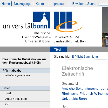
Home
Neuzugänge
Kontakt
Impressum
Erweiterte Suche
Titel
Sie sind hier:
E-Pflicht-Sammlung
Elektronische Publikationen aus
dem Regierungsbezirk Köln
Elektronische
Pflichtabgabe
Zeitschrift
Ablieferungsverfahren
Gesamttitel
Listen
Amtliche Bekanntmachungen 
Titel
Rheinische Friedrich-Wilhelms
Universität Bonn
Autor / Beteiligte
Ort
Heft