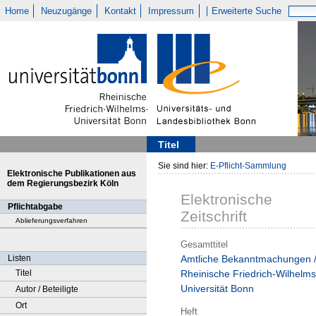
Home
Neuzugänge
Kontakt
Impressum
Erweiterte Suche
Titel
Sie sind hier:
E-Pflicht-Sammlung
Elektronische Publikationen aus
dem Regierungsbezirk Köln
Elektronische
Pflichtabgabe
Zeitschrift
Ablieferungsverfahren
Gesamttitel
Listen
Amtliche Bekanntmachungen 
Titel
Rheinische Friedrich-Wilhelms
Universität Bonn
Autor / Beteiligte
Ort
Heft