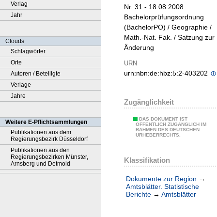
Verlag
Nr. 31 - 18.08.2008
Jahr
Bachelorprüfungsordnung
(BachelorPO) / Geographie /
Math.-Nat. Fak. / Satzung zur
Clouds
Änderung
Schlagwörter
Orte
URN
urn:nbn:de:hbz:5:2-403202
Autoren / Beteiligte
Verlage
Jahre
Zugänglichkeit
DAS DOKUMENT IST
Weitere E-Pflichtsammlungen
ÖFFENTLICH ZUGÄNGLICH IM
RAHMEN DES DEUTSCHEN
Publikationen aus dem
URHEBERRECHTS.
Regierungsbezirk Düsseldorf
Publikationen aus den
Regierungsbezirken Münster,
Klassifikation
Arnsberg und Detmold
Dokumente zur Region
→
Amtsblätter. Statistische
Berichte
→
Amtsblätter