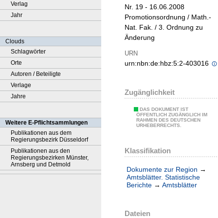
Verlag
Nr. 19 - 16.06.2008
Jahr
Promotionsordnung / Math.-
Nat. Fak. / 3. Ordnung zu
Änderung
Clouds
Schlagwörter
URN
Orte
urn:nbn:de:hbz:5:2-403016
Autoren / Beteiligte
Verlage
Zugänglichkeit
Jahre
DAS DOKUMENT IST
ÖFFENTLICH ZUGÄNGLICH IM
RAHMEN DES DEUTSCHEN
Weitere E-Pflichtsammlungen
URHEBERRECHTS.
Publikationen aus dem
Regierungsbezirk Düsseldorf
Klassifikation
Publikationen aus den
Regierungsbezirken Münster,
Arnsberg und Detmold
Dokumente zur Region
→
Amtsblätter. Statistische
Berichte
→
Amtsblätter
Dateien