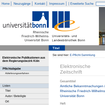
Home
Neuzugänge
Kontakt
Impressum
Erweiterte Suche
Titel
Sie sind hier:
E-Pflicht-Sammlung
Elektronische Publikationen aus
dem Regierungsbezirk Köln
Elektronische
Pflichtabgabe
Zeitschrift
Ablieferungsverfahren
Gesamttitel
Listen
Amtliche Bekanntmachungen 
Titel
Rheinische Friedrich-Wilhelms
Universität Bonn
Autor / Beteiligte
Ort
Heft