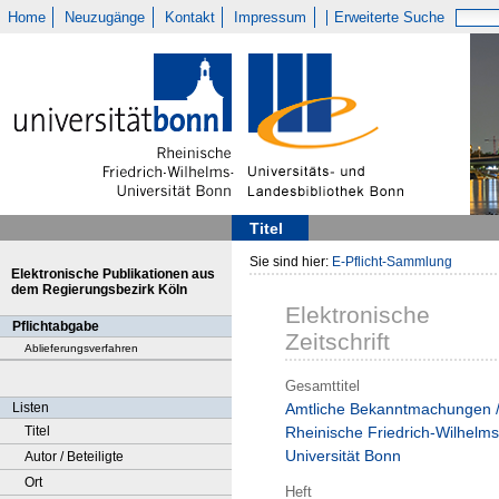
Home
Neuzugänge
Kontakt
Impressum
Erweiterte Suche
Titel
Sie sind hier:
E-Pflicht-Sammlung
Elektronische Publikationen aus
dem Regierungsbezirk Köln
Elektronische
Pflichtabgabe
Zeitschrift
Ablieferungsverfahren
Gesamttitel
Listen
Amtliche Bekanntmachungen 
Titel
Rheinische Friedrich-Wilhelms
Universität Bonn
Autor / Beteiligte
Ort
Heft