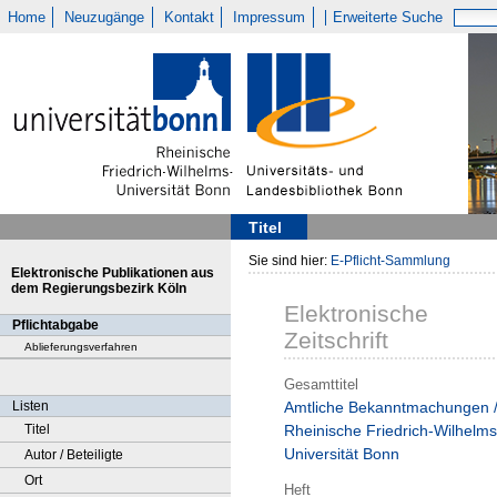
Home
Neuzugänge
Kontakt
Impressum
Erweiterte Suche
Titel
Sie sind hier:
E-Pflicht-Sammlung
Elektronische Publikationen aus
dem Regierungsbezirk Köln
Elektronische
Pflichtabgabe
Zeitschrift
Ablieferungsverfahren
Gesamttitel
Listen
Amtliche Bekanntmachungen 
Titel
Rheinische Friedrich-Wilhelms
Universität Bonn
Autor / Beteiligte
Ort
Heft