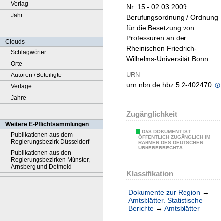
Verlag
Nr. 15 - 02.03.2009
Jahr
Berufungsordnung / Ordnung
für die Besetzung von
Professuren an der
Clouds
Rheinischen Friedrich-
Schlagwörter
Wilhelms-Universität Bonn
Orte
URN
Autoren / Beteiligte
urn:nbn:de:hbz:5:2-402470
Verlage
Jahre
Zugänglichkeit
Weitere E-Pflichtsammlungen
DAS DOKUMENT IST
Publikationen aus dem
ÖFFENTLICH ZUGÄNGLICH IM
Regierungsbezirk Düsseldorf
RAHMEN DES DEUTSCHEN
URHEBERRECHTS.
Publikationen aus den
Regierungsbezirken Münster,
Arnsberg und Detmold
Klassifikation
Dokumente zur Region
→
Amtsblätter. Statistische
Berichte
→
Amtsblätter