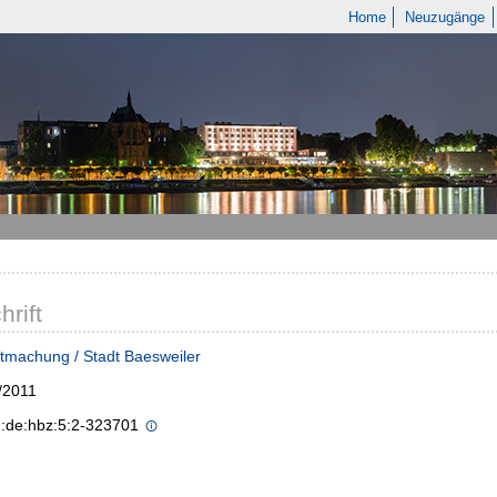
Home
Neuzugänge
hrift
tmachung / Stadt Baesweiler
/2011
n:de:hbz:5:2-323701