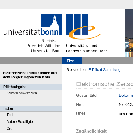
Titel
Sie sind hier:
E-Pflicht-Sammlung
Elektronische Publikationen aus
dem Regierungsbezirk Köln
Elektronische Zeitsc
Pflichtabgabe
Ablieferungsverfahren
Gesamttitel
Bekann
Heft
Nr. 012
Listen
URN
urn:nb
Titel
Autor / Beteiligte
Ort
Zugänglichkeit