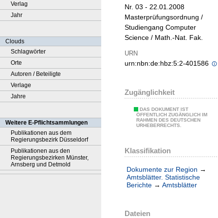
Verlag
Nr. 03 - 22.01.2008
Jahr
Masterprüfungsordnung /
Studiengang Computer
Science / Math.-Nat. Fak.
Clouds
Schlagwörter
URN
Orte
urn:nbn:de:hbz:5:2-401586
Autoren / Beteiligte
Verlage
Zugänglichkeit
Jahre
DAS DOKUMENT IST
ÖFFENTLICH ZUGÄNGLICH IM
RAHMEN DES DEUTSCHEN
Weitere E-Pflichtsammlungen
URHEBERRECHTS.
Publikationen aus dem
Regierungsbezirk Düsseldorf
Klassifikation
Publikationen aus den
Regierungsbezirken Münster,
Arnsberg und Detmold
Dokumente zur Region
→
Amtsblätter. Statistische
Berichte
→
Amtsblätter
Dateien