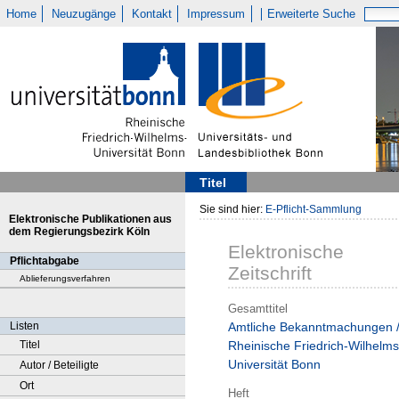
Home
Neuzugänge
Kontakt
Impressum
Erweiterte Suche
Titel
Sie sind hier:
E-Pflicht-Sammlung
Elektronische Publikationen aus
dem Regierungsbezirk Köln
Elektronische
Pflichtabgabe
Zeitschrift
Ablieferungsverfahren
Gesamttitel
Listen
Amtliche Bekanntmachungen 
Titel
Rheinische Friedrich-Wilhelms
Universität Bonn
Autor / Beteiligte
Ort
Heft