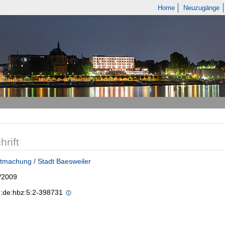
Home
Neuzugänge
hrift
tmachung / Stadt Baesweiler
/2009
n:de:hbz:5:2-398731