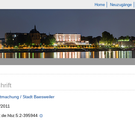
Home
Neuzugänge
hrift
tmachung / Stadt Baesweiler
/2011
n:de:hbz:5:2-395944