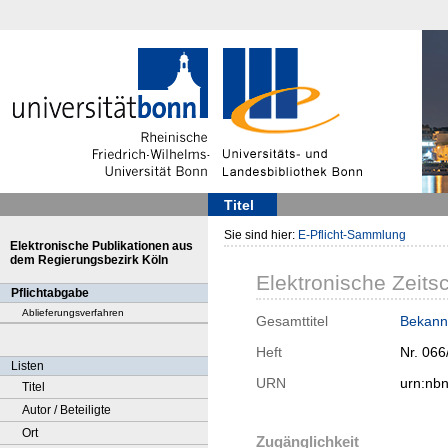
Titel
Sie sind hier:
E-Pflicht-Sammlung
Elektronische Publikationen aus
dem Regierungsbezirk Köln
Elektronische Zeitsc
Pflichtabgabe
Ablieferungsverfahren
Gesamttitel
Bekann
Heft
Nr. 066
Listen
URN
urn:nb
Titel
Autor / Beteiligte
Ort
Zugänglichkeit