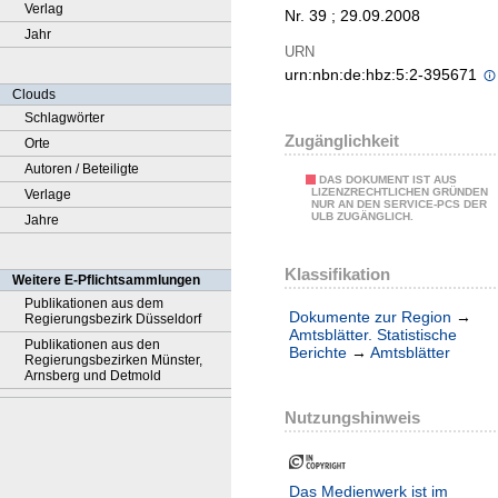
Verlag
Nr. 39 ; 29.09.2008
Jahr
URN
urn:nbn:de:hbz:5:2-395671
Clouds
Schlagwörter
Zugänglichkeit
Orte
Autoren / Beteiligte
DAS DOKUMENT IST AUS
LIZENZRECHTLICHEN GRÜNDEN
Verlage
NUR AN DEN SERVICE-PCS DER
ULB ZUGÄNGLICH.
Jahre
Klassifikation
Weitere E-Pflichtsammlungen
Publikationen aus dem
Dokumente zur Region
→
Regierungsbezirk Düsseldorf
Amtsblätter. Statistische
Publikationen aus den
Berichte
→
Amtsblätter
Regierungsbezirken Münster,
Arnsberg und Detmold
Nutzungshinweis
Das Medienwerk ist im