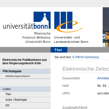
Titel
Sie sind hier:
E-Pflicht-Sammlung
Elektronische Publikationen aus
dem Regierungsbezirk Köln
Elektronische Zeitsc
Pflichtabgabe
Ablieferungsverfahren
Gesamttitel
Amtsbla
Heft
Nr. 01 
Listen
URN
urn:nb
Titel
Autor / Beteiligte
Ort
Zugänglichkeit