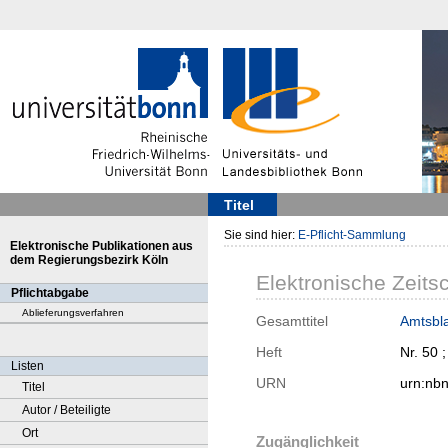
Titel
Sie sind hier:
E-Pflicht-Sammlung
Elektronische Publikationen aus
dem Regierungsbezirk Köln
Elektronische Zeitsc
Pflichtabgabe
Ablieferungsverfahren
Gesamttitel
Amtsbla
Heft
Nr. 50 
Listen
URN
urn:nb
Titel
Autor / Beteiligte
Ort
Zugänglichkeit