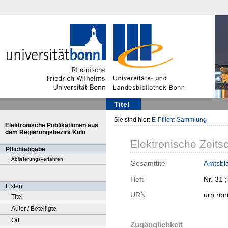
Titel
Sie sind hier:
E-Pflicht-Sammlung
Elektronische Publikationen aus
dem Regierungsbezirk Köln
Elektronische Zeitsc
Pflichtabgabe
Ablieferungsverfahren
Gesamttitel
Amtsbla
Heft
Nr. 31 
Listen
URN
urn:nb
Titel
Autor / Beteiligte
Ort
Zugänglichkeit