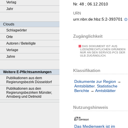
Verlag
Nr. 48 ; 06.12.2010
Jahr
URN
urn:nbn:de:hbz:5:2-393701
Clouds
Schlagwörter
Zugänglichkeit
Orte
Autoren / Beteiligte
DAS DOKUMENT IST AUS
LIZENZRECHTLICHEN GRÜNDEN
Verlage
NUR AN DEN SERVICE-PCS DER
ULB ZUGÄNGLICH.
Jahre
Klassifikation
Weitere E-Pflichtsammlungen
Publikationen aus dem
Dokumente zur Region
→
Regierungsbezirk Düsseldorf
Amtsblätter. Statistische
Publikationen aus den
Berichte
→
Amtsblätter
Regierungsbezirken Münster,
Arnsberg und Detmold
Nutzungshinweis
Das Medienwerk ist im