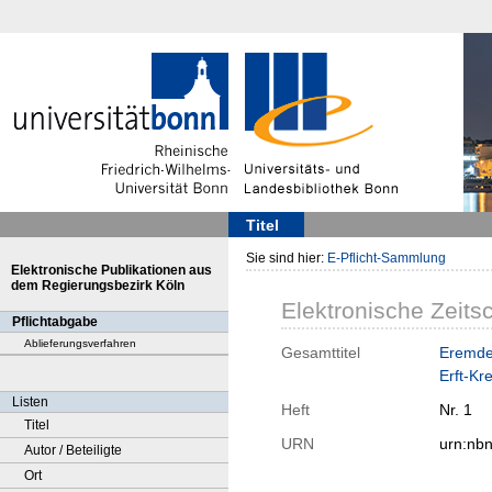
Titel
Sie sind hier:
E-Pflicht-Sammlung
Elektronische Publikationen aus
dem Regierungsbezirk Köln
Elektronische Zeitsc
Pflichtabgabe
Ablieferungsverfahren
Gesamttitel
Eremde
Erft-Kre
Listen
Heft
Nr. 1
Titel
URN
urn:nb
Autor / Beteiligte
Ort