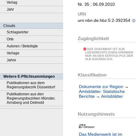
Verlag
Nr. 35 ; 06.09.2010
Jahr
URN
urn:nbn:de:hbz:5:2-392354
Clouds
Schlagwörter
Zugänglichkeit
Orte
Autoren / Beteiligte
DAS DOKUMENT IST AUS
LIZENZRECHTLICHEN GRÜNDEN
Verlage
NUR AN DEN SERVICE-PCS DER
ULB ZUGÄNGLICH.
Jahre
Klassifikation
Weitere E-Pflichtsammlungen
Publikationen aus dem
Dokumente zur Region
→
Regierungsbezirk Düsseldorf
Amtsblätter. Statistische
Publikationen aus den
Berichte
→
Amtsblätter
Regierungsbezirken Münster,
Arnsberg und Detmold
Nutzungshinweis
Das Medienwerk ist im