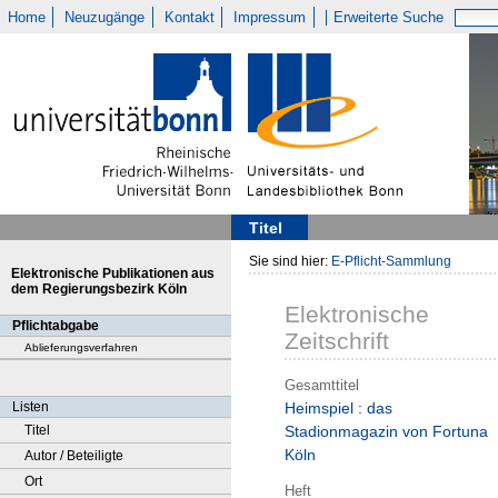
Home
Neuzugänge
Kontakt
Impressum
Erweiterte Suche
Titel
Sie sind hier:
E-Pflicht-Sammlung
Elektronische Publikationen aus
dem Regierungsbezirk Köln
Elektronische
Pflichtabgabe
Zeitschrift
Ablieferungsverfahren
Gesamttitel
Listen
Heimspiel : das
Titel
Stadionmagazin von Fortuna
Köln
Autor / Beteiligte
Ort
Heft