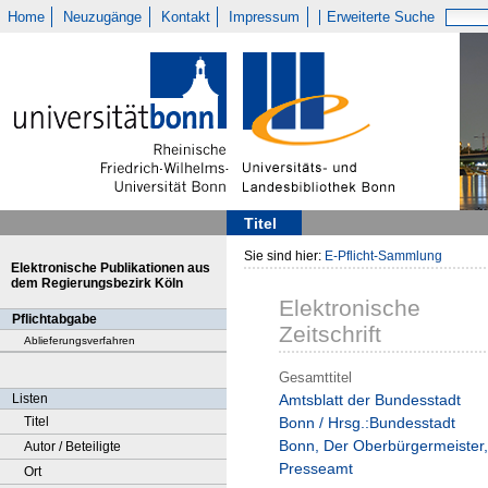
Home
Neuzugänge
Kontakt
Impressum
Erweiterte Suche
Titel
Sie sind hier:
E-Pflicht-Sammlung
Elektronische Publikationen aus
dem Regierungsbezirk Köln
Elektronische
Pflichtabgabe
Zeitschrift
Ablieferungsverfahren
Gesamttitel
Listen
Amtsblatt der Bundesstadt
Titel
Bonn / Hrsg.:Bundesstadt
Bonn, Der Oberbürgermeister,
Autor / Beteiligte
Presseamt
Ort