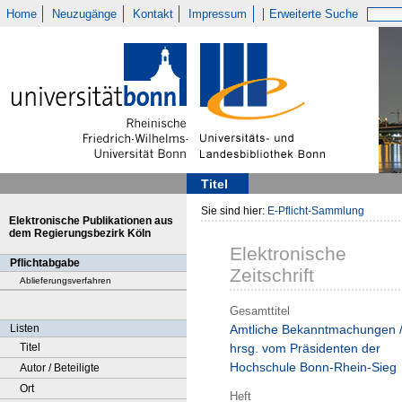
Home
Neuzugänge
Kontakt
Impressum
Erweiterte Suche
Titel
Sie sind hier:
E-Pflicht-Sammlung
Elektronische Publikationen aus
dem Regierungsbezirk Köln
Elektronische
Pflichtabgabe
Zeitschrift
Ablieferungsverfahren
Gesamttitel
Listen
Amtliche Bekanntmachungen 
Titel
hrsg. vom Präsidenten der
Hochschule Bonn-Rhein-Sieg
Autor / Beteiligte
Ort
Heft