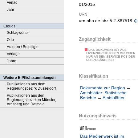
Verlag
01/2015
Jahr
URN
urn:nbn:de:hbz:5:2-387518
Clouds
Schlagwörter
Zugänglichkeit
Orte
Autoren / Beteiligte
DAS DOKUMENT IST AUS
LIZENZRECHTLICHEN GRÜNDEN
Verlage
NUR AN DEN SERVICE-PCS DER
ULB ZUGÄNGLICH.
Jahre
Klassifikation
Weitere E-Pflichtsammlungen
Publikationen aus dem
Dokumente zur Region
→
Regierungsbezirk Düsseldorf
Amtsblätter. Statistische
Publikationen aus den
Berichte
→
Amtsblätter
Regierungsbezirken Münster,
Arnsberg und Detmold
Nutzungshinweis
Das Medienwerk ist im