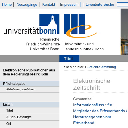
Home
Neuzugänge
Kontakt
Impressum
Erweiterte Suche
Titel
Sie sind hier:
E-Pflicht-Sammlung
Elektronische Publikationen aus
dem Regierungsbezirk Köln
Elektronische
Pflichtabgabe
Zeitschrift
Ablieferungsverfahren
Gesamttitel
Listen
Informationsfluss : für
Titel
Mitglieder des Erftsverbands /
Herausgegeben vom
Autor / Beteiligte
Erftverband
Ort