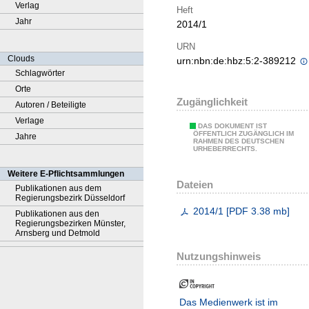
Verlag
Heft
Jahr
2014/1
URN
Clouds
urn:nbn:de:hbz:5:2-389212
Schlagwörter
Orte
Zugänglichkeit
Autoren / Beteiligte
Verlage
DAS DOKUMENT IST
ÖFFENTLICH ZUGÄNGLICH IM
Jahre
RAHMEN DES DEUTSCHEN
URHEBERRECHTS.
Weitere E-Pflichtsammlungen
Dateien
Publikationen aus dem
Regierungsbezirk Düsseldorf
2014/1
[
PDF
3.38 mb
]
Publikationen aus den
Regierungsbezirken Münster,
Arnsberg und Detmold
Nutzungshinweis
Das Medienwerk ist im