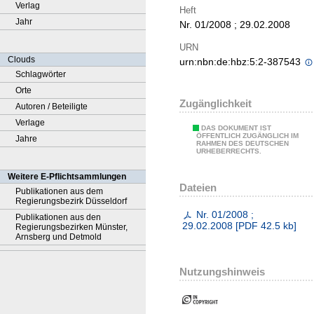
Verlag
Heft
Jahr
Nr. 01/2008 ; 29.02.2008
URN
Clouds
urn:nbn:de:hbz:5:2-387543
Schlagwörter
Orte
Zugänglichkeit
Autoren / Beteiligte
Verlage
DAS DOKUMENT IST
ÖFFENTLICH ZUGÄNGLICH IM
Jahre
RAHMEN DES DEUTSCHEN
URHEBERRECHTS.
Weitere E-Pflichtsammlungen
Dateien
Publikationen aus dem
Regierungsbezirk Düsseldorf
Nr. 01/2008 ;
Publikationen aus den
29.02.2008
[
PDF
42.5 kb
]
Regierungsbezirken Münster,
Arnsberg und Detmold
Nutzungshinweis