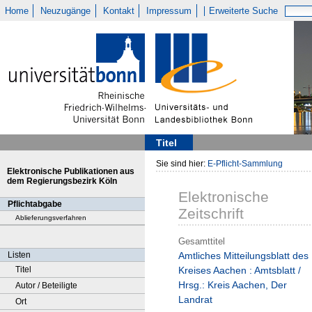
Home
Neuzugänge
Kontakt
Impressum
Erweiterte Suche
Titel
Sie sind hier:
E-Pflicht-Sammlung
Elektronische Publikationen aus
dem Regierungsbezirk Köln
Elektronische
Pflichtabgabe
Zeitschrift
Ablieferungsverfahren
Gesamttitel
Listen
Amtliches Mitteilungsblatt des
Titel
Kreises Aachen : Amtsblatt /
Hrsg.: Kreis Aachen, Der
Autor / Beteiligte
Landrat
Ort