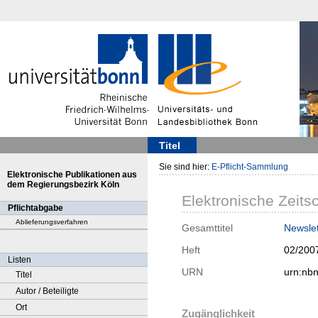
Titel
Sie sind hier:
E-Pflicht-Sammlung
Elektronische Publikationen aus
dem Regierungsbezirk Köln
Elektronische Zeitsc
Pflichtabgabe
Ablieferungsverfahren
Gesamttitel
Newslet
Heft
02/200
Listen
URN
urn:nb
Titel
Autor / Beteiligte
Ort
Zugänglichkeit