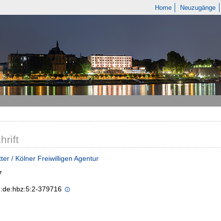
Home
Neuzugänge
hrift
ter / Kölner Freiwilligen Agentur
7
n:de:hbz:5:2-379716